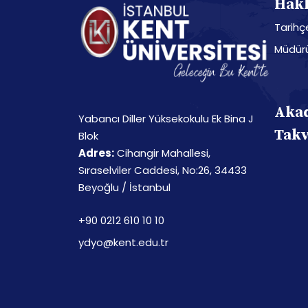
Hak
Tarihç
Müdürü
Aka
Yabancı Diller Yüksekokulu Ek Bina J
Tak
Blok
Adres:
Cihangir Mahallesi,
Sıraselviler Caddesi, No:26, 34433
Beyoğlu / İstanbul
+90 0212 610 10 10
ydyo@kent.edu.tr