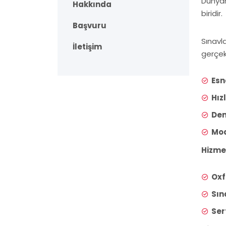
Dünyanı
Hakkında
biridir.
Başvuru
Sınavl
İletişim
gerçek
Esn
Hız
Den
Mod
Hizmet
Oxf
Sın
Ser