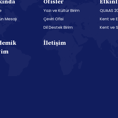
kında
Ofisler
Etkinl
e
Yazı ve Kültür Birim
QUAAS 2
n Mesajı
Çeviri Ofisi
Kent ve 
Dil Destek Birim
Kent ve 
demik
İletişim
vim