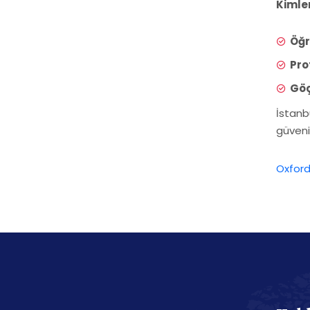
Kimle
Öğr
Pro
Gö
İstanb
güvenil
Oxford 