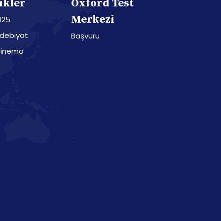
ikler
Oxford Test
Merkezi
025
Edebiyat
Başvuru
Sinema