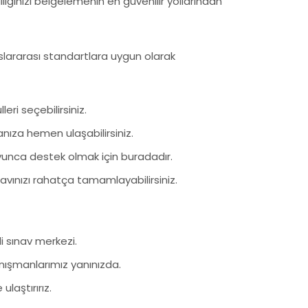
iliğinizi belgelemenin en güvenilir yollarından
luslararası standartlara uygun olarak
eri seçebilirsiniz.
kanıza hemen ulaşabilirsiniz.
oyunca destek olmak için buradadır.
navınızı rahatça tamamlayabilirsiniz.
i sınav merkezi.
anışmanlarımız yanınızda.
ulaştırırız.