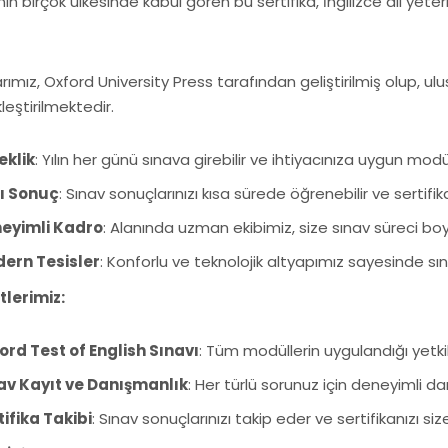
n birçok ülkesinde kabul gören bu sertifika, İngilizce dil yeterl
arımız, Oxford University Press tarafından geliştirilmiş olup, u
leştirilmektedir.
eklik
: Yılın her günü sınava girebilir ve ihtiyacınıza uygun modüll
lı Sonuç
: Sınav sonuçlarınızı kısa sürede öğrenebilir ve sertifi
eyimli Kadro
: Alanında uzman ekibimiz, size sınav süreci b
ern Tesisler
: Konforlu ve teknolojik altyapımız sayesinde sı
lerimiz:
ord Test of English Sınavı
: Tüm modüllerin uygulandığı yetkil
av Kayıt ve Danışmanlık
: Her türlü sorunuz için deneyimli d
tifika Takibi
: Sınav sonuçlarınızı takip eder ve sertifikanızı size 