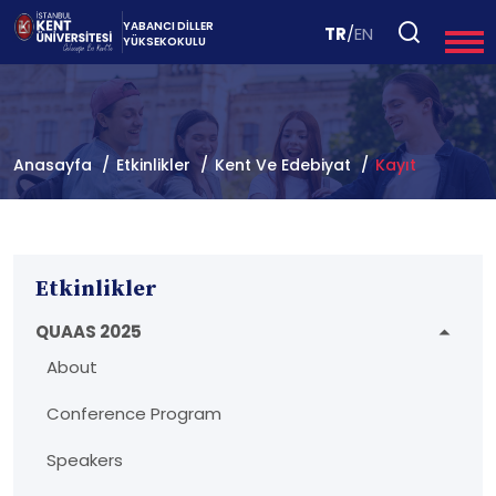
YABANCI DİLLER
TR
/
EN
YÜKSEKOKULU
Anasayfa
Etkinlikler
Kent Ve Edebiyat
Kayıt
Etkinlikler
QUAAS 2025
About
Conference Program
Speakers