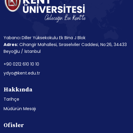
Yabancı Diller Yüksekokulu Ek Bina J Blok
Adres:
Cihangir Mahallesi, Sıraselviler Caddesi, No:26, 34433
Beyoğlu / İstanbul
+90 0212 610 10 10
ydyo@kent.edu.tr
Hakkında
Tarihçe
Müdürün Mesajı
Ofisler